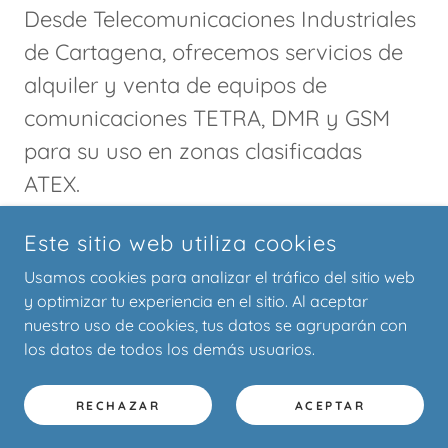
Desde Telecomunicaciones Industriales
de Cartagena, ofrecemos servicios de
alquiler y venta de equipos de
comunicaciones TETRA, DMR y GSM
para su uso en zonas clasificadas
ATEX.
Este sitio web utiliza cookies
COPYRIGHT © 2025 ALQUILER EQUIPOS ATEX - TODOS LOS
Usamos cookies para analizar el tráfico del sitio web
DERECHOS RESERVADOS.
y optimizar tu experiencia en el sitio. Al aceptar
nuestro uso de cookies, tus datos se agruparán con
CON TECNOLOGÍA DE
los datos de todos los demás usuarios.
Política de privacidad
RECHAZAR
ACEPTAR